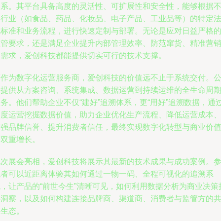
体系。其平台具备高度的灵活性、可扩展性和安全性，能够根据
同行业（如食品、药品、化妆品、电子产品、工业品等）的特定
规标准和业务流程，进行快速定制与部署。无论是应对日益严格
监管要求，还是满足企业提升内部管理效率、防范窜货、精准营
的需求，爱创科技都能提供切实可行的技术支撑。
而作为数字化运营服务商，爱创科技的价值远不止于系统交付。
司提供从方案咨询、系统集成、数据运营到持续运维的全生命周
务。他们帮助企业不仅“建好”追溯体系，更“用好”追溯数据，通
深度运营挖掘数据价值，助力企业优化生产流程、降低运营成本
增强品牌信誉、提升消费者信任，最终实现数字化转型与商业价
的双重增长。
此次展会亮相，爱创科技将展示其最新的技术成果与成功案例。
观者可以近距离体验其如何通过一物一码、全程可视化的追溯系
统，让产品的“前世今生”清晰可见，如何利用数据分析为商业决策
供洞察，以及如何构建连接品牌商、渠道商、消费者与监管方的
赢生态。