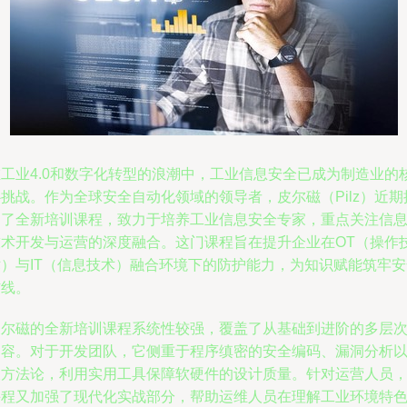
在工业4.0和数字化转型的浪潮中，工业信息安全已成为制造业的
挑战。作为全球安全自动化领域的领导者，皮尔磁（Pilz）近期
出了全新培训课程，致力于培养工业信息安全专家，重点关注信
技术开发与运营的深度融合。这门课程旨在提升企业在OT（操作
术）与IT（信息技术）融合环境下的防护能力，为知识赋能筑牢安
防线。
皮尔磁的全新培训课程系统性较强，覆盖了从基础到进阶的多层
内容。对于开发团队，它侧重于程序缜密的安全编码、漏洞分析
及方法论，利用实用工具保障软硬件的设计质量。针对运营人员
课程又加强了现代化实战部分，帮助运维人员在理解工业环境特