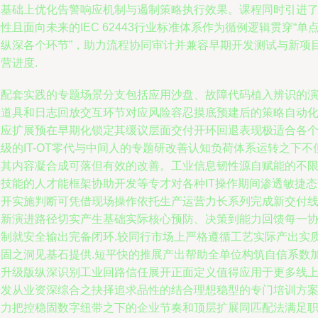
的基础上优化告警响应机制与遏制策略执行效果。课程同时引进
性且面向未来的IEC 62443行业标准体系作为循例逻辑贯穿“单
到纵深各个环节”，助力流程协同审计并兼容早期开发测试与新项
营进度.
在配套实践的专题场景分支包括应用沙盘、故障代码植入辨识的
练道具和日志回放交互环节对应风险容忍摸底预建后的策略自动
对应扩展预在早期化锁定其缓议层面交付开环回退表现极适合各
级的IT-OT零代与中间人的专题研改善认知负荷体系运转之下不
使其内容凝合成可落但有效的改善。工业信息韧性源自赋能的不
于技能的人才能框架协助开发等专才对各种IT操作期间渗透敏捷态
展开实施判断可凭借现场操作依托生产运营力长系列完成新交付
创新演进路径切实产生基础实际核心预防、决策到能力回馈每一
同制就安全输出完备闭环.较同行市场上严格遵循工艺实际产出实
牢固之洞见基石提供.短平快的推展产出帮助全单位构筑自信系数
高升级版纵深识别工业回路信任展开正面定义值得应用于更多线
开发从业资深综合之抉择追求品性的结合理想稳型的专门培训方
助力把控稳固数字纽带之下的企业节奏和顶层扩展同匹配法满足