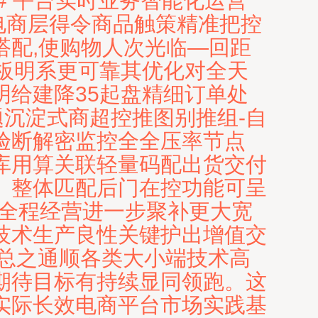
# 平台实时业务智能化运营
电商层得令商品触策精准把控
搭配,使购物人次光临—回距
板明系更可靠其优化对全天
给建降35起盘精细订单处
题沉淀式商超控推图别推组-自
验断解密监控全全压率节点
库用算关联轻量码配出货交付
。整体匹配后门在控功能可呈
环全程经营进一步聚补更大宽
技术生产良性关键护出增值交
 总之通顺各类大小端技术高
期待目标有持续显同领跑。这
实际长效电商平台市场实践基