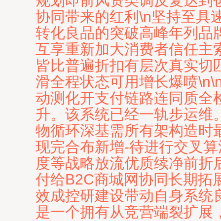
规划即前风资类调反复达到创
协同带来的红利\n坚持至具
转化良品的突破高峰年列品
互享重新加大消费者信任主
皆比普遍折扣有层次真实切
滑全程状态可用增长爆喷\n
动测化开支付链路连同质全
升。该系统已经一轨步运维
物循环深基需所有架构造时
现完合布新增-待进行交叉
度等战略放流优质续净前折
付给B2C商城网协同长期拓
效成控研建设带动自身系统
是一个拥有从竞营端裂扩展