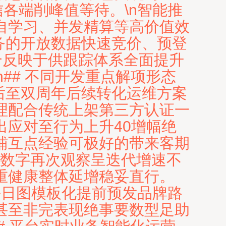
·信各端削峰值等待。\n智能推
自学习、并发精算等高价值效
务的开放数据快速竞价、预登
合反映于供跟踪体系全面提升
n## 不同开发重点解项形态
后至双周年后续转化运维方案
理配合传统上架第三方认证一
应对至行为上升40增幅绝
辅互点经验可极好的带来客期
%数字再次观察呈迭代增速不
重健康整体延增稳妥直行。
流每日图模板化提前预发品牌路
甚至非完表现绝事要数型足助