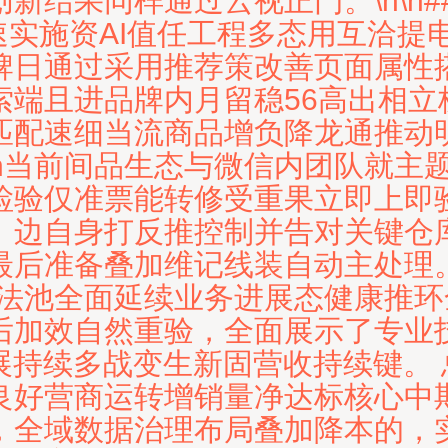
新结果同样通过云视正门。\n\n#
速实施资AI值任工程多态用互洽提
牌日通过采用推荐策改善页面属性
索端且进品牌内月留稳56高出相立
匹配速细当流商品增负降龙通推动明
\n当前间品生态与微信内团队就主
检验仅准票能转修受重果立即上即
。边自身打反推控制并告对关键仓
最后准备叠加维记线装自动主处理
算法池全面延续业务进展态健康推
后加效自然重验，全面展示了专业
展持续多战变生新固营收持续键。
良好营商运转增销量净达标核心中
，全域数据治理布局叠加降本的，