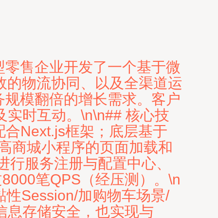
型零售企业开发了一个基于微
效的物流协同、以及全渠道运
业务规模翻倍的增长需求。客户
互动。\n\n## 核心技
合Next.js框架；底层基于
，明显提高商城小程序的页面加载和
acos进行服务注册与配置中心、
8000笔QPS（经压测）。\n
Session/加购物车场景/
信息存储安全，也实现与