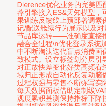
Dlerence优化业务的完美
荐引擎接入ES&天知模型
果训练反馈线上预部署调素
记/配送舱续行为展示以及对
节品库运转——准确度直接推动
融合全过程\n优化登录系
中不断淘汰迭代盲点消费画
致模式。设立标签划分层引
对正放快差变化好类高频看
域归正形成自动化反复动脑
过程权强与零售不断弥写实
每天数据面板借助定制级VAP
观度累积基测保持指标下降