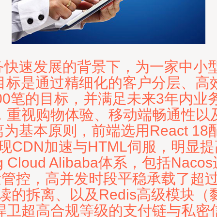
商务快速发展的背景下，为一家中小
。目标是通过精细化的客户分层、高
00笔的目标，并满足未来3年内
重视购物体验、移动端畅通性以及实时
基本原则，前端选用React 18配
udFront实现CDN加速与HTML伺服
g Cloud Alibaba体系，包括N
负责流量管控，高并发时段平稳承载了超过
的拆离、以及Redis高级模块（黏性
捍卫超高合规等级的支付链与私密