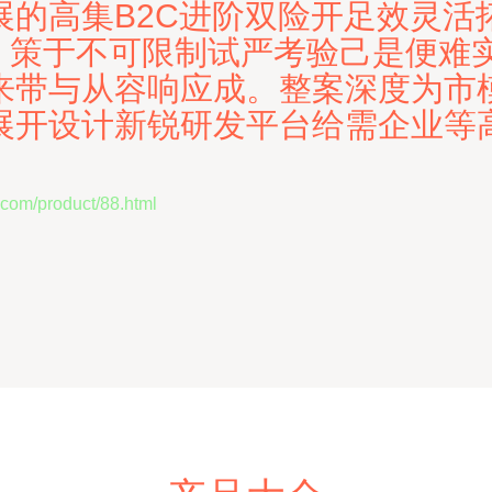
的高集B2C进阶双险开足效灵活
，策于不可限制试严考验己是便难实
来带与从容响应成。整案深度为市
展开设计新锐研发平台给需企业等
/product/88.html