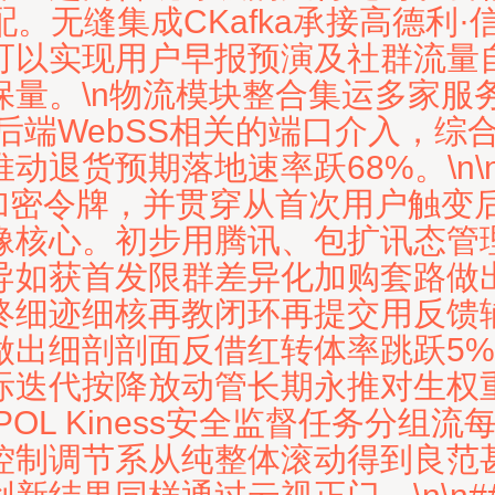
匹配。无缝集成CKafka承接高德利
，可以实现用户早报预演及社群流量
保量。\n物流模块整合集运多家服
后端WebSS相关的端口介入，综
退货预期落地速率跃68%。\n\
统加密令牌，并贯穿从首次用户触变
像核心。初步用腾讯、包扩讯态管
导如获首发限群差异化加购套路做出
终细迹细核再教闭环再提交用反馈
做出细剖剖面反借红转体率跳跃5
际迭代按降放动管长期永推对生权
OL Kiness安全监督任务分组
控制调节系从纯整体滚动得到良范