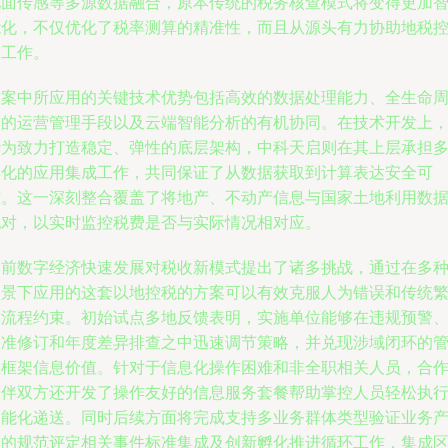
地面传感等多源数据融合，原本传统的税务核查模式将变得更加
能化，不仅优化了税率测算的精准性，而且从源头有力协助地税
管工作。
方案中所应用的关键技术优势包括高效的数据处理能力、全生命
期的运营管理手段以及云端智能分析的有机协同。在技术开发上
华为致力打造稳定、弹性的底层架构，中科天启则在其上层承担
样化的应用集成工作，共同保证了从数据获取到计算表达安全可
控。这一深刻整合覆盖了将地产、不动产信息与国家土地利用数
配对，以实时监控税费是否与实际情况相对应。
当前数字经济快速发展对税收新模式提出了诸多挑战，通过在多
场景下应用的这套以地控税的方案可以有效克服人为错误和传统
重流程约束。初始试点多地反馈表明，实施单位能够在违规预警
基准修订和年度差异排查之中迅速调节策略，并兑现涉域闭环的
理框架信息价值。针对于信息化操作困难和非全职相关人员，合
伙伴双方还开发了操作友好的信息服务套餐帮助掌控人员轻松执
智能化递送。同时后续方面将完成支持多业务群体类型验证业务
品的规范评定相关事件标准集成及创新孵化推进循环工作，集成