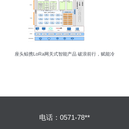
座头鲸携LoRa网关式智能产品 破浪前行，赋能冷
链物流物联新基建
电话：0571-78**