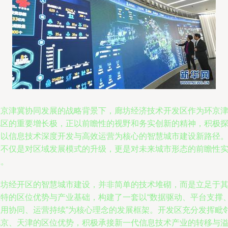
在京津冀协同发展的战略背景下，廊坊经济技术开发区作为环京
地区的重要增长极，正以前瞻性的视野和务实创新的精神，积极
索以信息技术深度开发与高效运营为核心的智慧城市建设新路径
这不仅是对区域发展模式的升级，更是对未来城市形态的前瞻性
践。
廊坊经开区的智慧城市建设，并非简单的技术堆砌，而是立足于
独特的区位优势与产业基础，构建了一套以“数据驱动、平台支撑
应用协同、运营持续”为核心理念的发展框架。开发区充分发挥毗
北京、天津的区位优势，积极承接新一代信息技术产业的转移与