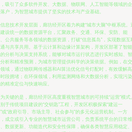
出，吸引了众多软件开发、大数据、物联网、人工智能等领域的
业落户，为智慧城市提供了坚实的技术与产业基础。
在信息技术开发层面，廊坊经开区着力构建“城市大脑”中枢系统。
过建设统一的数据资源平台，汇聚政务、交通、环保、安防、能
源、公共服务等各领域的数据资源，打破“信息孤岛”，实现数据互
互通与共享共用。基于云计算和边缘计算架构，开发区部署了智
化的分析与决策支持系统，能够对城市运行状态进行实时感知、
能分析和精准预测，为城市管理提供科学的决策依据。例如，在
通领域，通过物联网传感器和AI算法优化信号灯配时，有效缓解高
峰时段拥堵；在环保领域，利用监测网络和大数据分析，实现污
源的精准定位与快速响应。
更为关键的是，廊坊经开区高度重视智慧城市的可持续“运营”模式
别于传统项目建设的“交钥匙”工程，开发区积极探索“建运一
”或“政府引导、市场主导、社会参与”的多元化运营机制。一方
面，成立或引入专业的智慧城市运营公司，负责系统平台的日常
护、数据更新、功能迭代和安全性保障，确保各类智慧应用稳定