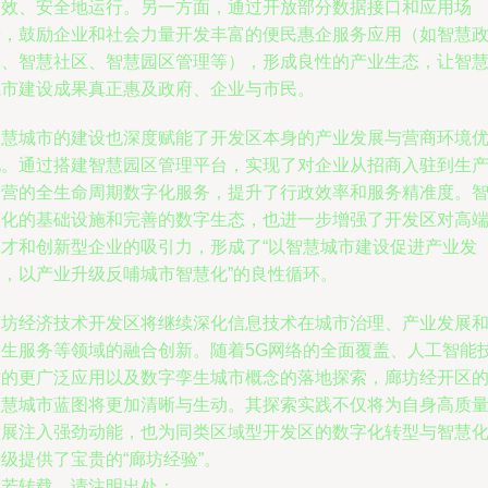
高效、安全地运行。另一方面，通过开放部分数据接口和应用场
景，鼓励企业和社会力量开发丰富的便民惠企服务应用（如智慧
务、智慧社区、智慧园区管理等），形成良性的产业生态，让智
城市建设成果真正惠及政府、企业与市民。
智慧城市的建设也深度赋能了开发区本身的产业发展与营商环境
化。通过搭建智慧园区管理平台，实现了对企业从招商入驻到生
运营的全生命周期数字化服务，提升了行政效率和服务精准度。
慧化的基础设施和完善的数字生态，也进一步增强了开发区对高
人才和创新型企业的吸引力，形成了“以智慧城市建设促进产业发
展，以产业升级反哺城市智慧化”的良性循环。
廊坊经济技术开发区将继续深化信息技术在城市治理、产业发展
民生服务等领域的融合创新。随着5G网络的全面覆盖、人工智能
术的更广泛应用以及数字孪生城市概念的落地探索，廊坊经开区
智慧城市蓝图将更加清晰与生动。其探索实践不仅将为自身高质
发展注入强劲动能，也为同类区域型开发区的数字化转型与智慧
级提供了宝贵的“廊坊经验”。
如若转载，请注明出处：